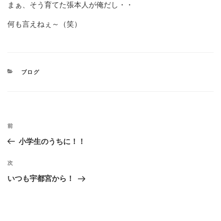
まぁ、そう育てた張本人が俺だし・・
何も言えねぇ～（笑）
カ
ブログ
テ
ゴ
リ
ー
投
過
前
稿
去
小学生のうちに！！
の
ナ
投
次
次
ビ
稿
の
いつも宇都宮から！
ゲ
投
稿
ー
シ