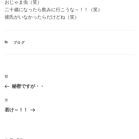
おじゃま虫（笑）
二十歳になったら飲みに行こうな～！！（笑）
彼氏がいなかったらだけどね（笑）
カ
ブログ
テ
ゴ
リ
ー
投
過
前
稿
去
秘密ですが・・
の
ナ
投
次
次
ビ
稿
の
若け～！！
ゲ
投
稿
ー
シ