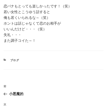
恋バナもとっても楽しかったです！（笑）
若い女性とこうゆう話すると
俺も若くいられるな～（笑）
ホントは話じゃなくて恋のお相手が
いいんだけど・・・（笑）
失礼・・・
また調子コイた～！
カ
ブログ
テ
ゴ
リ
ー
投
過
前
稿
去
小悪魔的
の
ナ
投
次
次