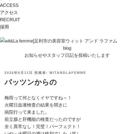
ACCESS
アクセス
RECRUIT
採用
blog
お知らせやスタッフ日記を投稿いたします
投
2026年6月11日
投稿者:
WITANDLAFEMME
稿
パッツンからの
日:
梅雨って何となくイヤですね～！
火曜日血液検査の結果を聞きに
病院行って来ました。
前立腺と肝機能の検査だったのですが
全く異常なし！完璧！パーフェクト！
いや～火曜日の酒は格別でした（笑）