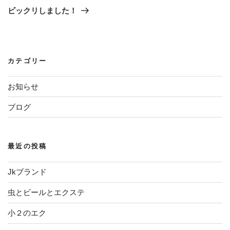
ビ
稿
の
ビックリしました！
ゲ
投
稿
ー
シ
カテゴリー
ョ
ン
お知らせ
ブログ
最近の投稿
Jkブランド
虫とビールとエクステ
小２のエク