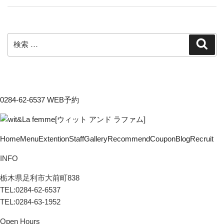
検
検
索
索:
0284-62-6537
WEB予約
Home
Menu
Extention
Staff
Gallery
Recommend
Coupon
Blog
Recruit
INFO
栃木県足利市大前町838
TEL:0284-62-6537
TEL:0284-63-1952
Open Hours