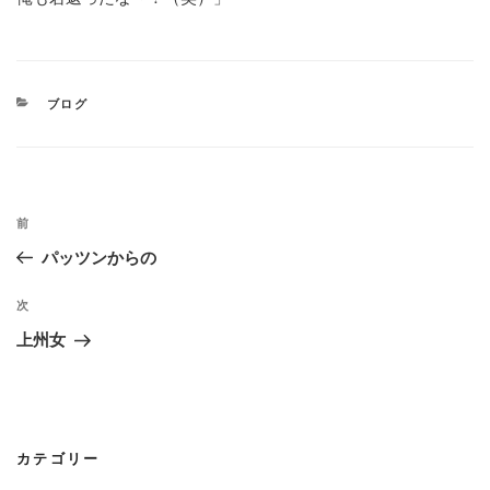
カ
ブログ
テ
ゴ
リ
ー
投
過
前
稿
去
パッツンからの
の
ナ
投
次
次
ビ
稿
の
上州女
ゲ
投
稿
ー
シ
カテゴリー
ョ