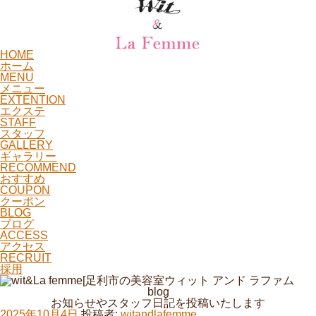
HOME
ホーム
MENU
メニュー
EXTENTION
エクステ
STAFF
スタッフ
GALLERY
ギャラリー
RECOMMEND
おすすめ
COUPON
クーポン
BLOG
ブログ
ACCESS
アクセス
RECRUIT
採用
blog
お知らせやスタッフ日記を投稿いたします
投
2025年10月4日
投稿者:
witandlafemme