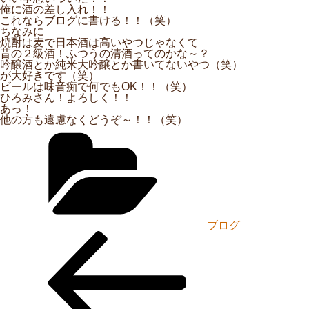
俺に酒の差し入れ！！
これならブログに書ける！！（笑）
ちなみに
焼酎は麦で日本酒は高いやつじゃなくて
昔の２級酒！ふつうの清酒ってのかな～？
吟醸酒とか純米大吟醸とか書いてないやつ（笑）
が大好きです（笑）
ビールは味音痴で何でもOK！！（笑）
ひろみさん！よろしく！！
あっ！
他の方も遠慮なくどうぞ～！！（笑）
カ
テ
ゴ
リ
ー
ブログ
投
過
稿
去
ナ
の
ビ
投
ゲ
稿
ー
シ