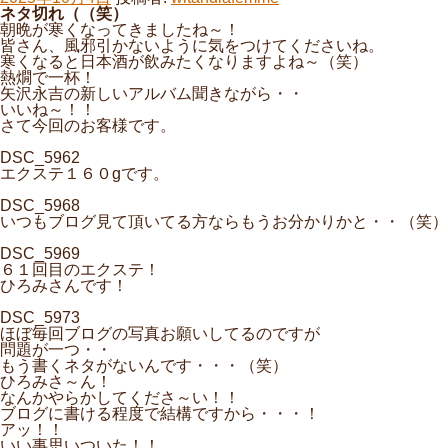
稿
ネタ切れ（（笑）
日:
朝晩が寒くなってきましたね～！
皆さん、風邪引かないように気をつけてくださいね。
寒くなると日本酒が飲みたくなりますよね～（笑）
熱燗で一杯！
矢沢永吉の新しいアルバム聞きながら・・
いいね～！！
さて今回のお客様です。
DSC_5962
エクステ１６０gです。
DSC_5968
いつもブログ見て頂いてる方ならもうお分かりかと・・（笑）
DSC_5969
６１回目のエクステ！
ひろみさんです！
DSC_5973
ほぼ毎回ブログの写真お願いしてるのですが
問題が一つ・・
もう書くネタがないんです・・・（笑）
ひろみさ～ん！
なんかやらかしてくださ～い！！
ブログに書ける程度で結構ですから・・・！
アッ！！
いい事思いついた！！