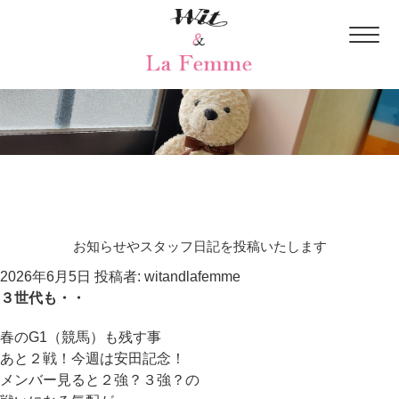
blog
お知らせやスタッフ日記を投稿いたします
投
2026年6月5日
投稿者:
witandlafemme
稿
３世代も・・
日:
春のG1（競馬）も残す事
あと２戦！今週は安田記念！
メンバー見ると２強？３強？の