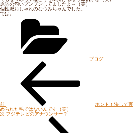
原宿の匂いプンプンしてましたよ～（笑）
個性派おしゃれのなつみちゃんでした。
では。
カ
テ
ゴ
リ
ー
ブログ
投
過
稿
去
ナ
の
ビ
投
ゲ
稿
ー
シ
ョ
ン
前
ホント！決して褒
められた毛ではないんです（笑）
次
次
フジテレビのアナウンサー？
の
投
稿