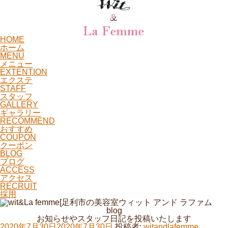
HOME
ホーム
MENU
メニュー
EXTENTION
エクステ
STAFF
スタッフ
GALLERY
ギャラリー
RECOMMEND
おすすめ
COUPON
クーポン
BLOG
ブログ
ACCESS
アクセス
RECRUIT
採用
blog
お知らせやスタッフ日記を投稿いたします
投
2020年7月30日
2020年7月30日
投稿者:
witandlafemme