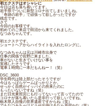
稿
初エクステはオシャレに
日:
今日は店も落ち着いてます。
岩手県でついに新型コロナ出てしまいましね。
「奇跡の岩手」で頑張って欲しかったですが
残念です。
さて
今回のお客様です。
初めてのご来店で田沼から来てくれました。
なつみちゃんです。
初エクステです。
ショートヘアからハイライトを入れたロングに。
なつみちゃんは元は川崎市出身で
仕事の関係で佐野に来ました。
車がないと生きていけない事を
実感したそうです。
電車１時間に一本だもんねー！（笑）
DSC_3600
学生時代は陸上部だったそうですが
今はもっぱらゲームばっかりとか。
せっかく自然がイッパイの所来たのに
もったいないですね（笑）
まだ日光東照宮にも行ってないって言ってたので
コロナが落ち着いたら是非行って欲しいですね。
栃木県人自慢の世界遺産ですからね（笑）
でもなつみちゃはどうせ出掛けるなら原宿かな（笑）