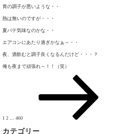
胃の調子が悪いような・・
熱は無いのですが・・・
夏バテ気味なのかな・・
エアコンにあたり過ぎかなぁ～・・
夜、酒飲むと調子良くなるんだけど・・・？
俺も夜まで頑張れ～！！（笑）
投
ペ
ペ
ペ
次
稿
ー
ー
ー
の
の
ジ
ジ
ジ
ペ
ペ
ー
ー
ジ
ジ
1
2
…
460
送
り
カテゴリー