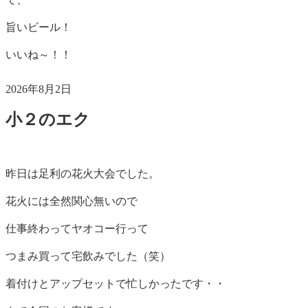
旨いビール！
いいね～！！
投
2026年8月2日
稿
小２のエク
日:
昨日は足利の花火大会でした。
花火には全然関心無いので
仕事終わってヤオコー行って
つまみ買って宅飲みでした（笑）
着付けとアップセットで忙しかったです・・