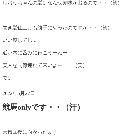
しおりちゃんの髪はなんせ赤味が出るので・・（笑）
巻き髪仕上げも勝手にやったのですが・・（笑）
いい感じでしょ！
近い内に呑みに行こうーねー！
美人な同僚連れて来いよ～！！（笑）
では。
投
2022年5月27日
稿
競馬onlyです・・（汗）
日:
天気回復に向かったます。