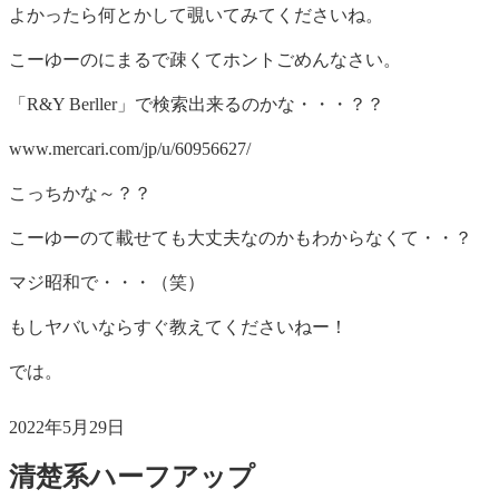
よかったら何とかして覗いてみてくださいね。
こーゆーのにまるで疎くてホントごめんなさい。
「R&Y Berller」で検索出来るのかな・・・？？
www.mercari.com/jp/u/60956627/
こっちかな～？？
こーゆーのて載せても大丈夫なのかもわからなくて・・？
マジ昭和で・・・（笑）
もしヤバいならすぐ教えてくださいねー！
では。
投
2022年5月29日
稿
清楚系ハーフアップ
日: