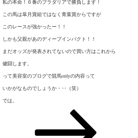
私の本命！６番のブラダリアで勝負します！
この馬は皐月賞組ではなく青葉賞からですが
このレースが強かったー！！
しかも父親があのディープインパクト！！
まだオッズが発表されてないので買い方はこれから
健闘します。
って美容室のブログで競馬onlyの内容って
いかがなものでしょうか・‥（笑）
では。
投
ペ
ペ
ペ
次
稿
ー
ー
ー
の
の
ジ
ジ
ジ
ペ
ペ
ー