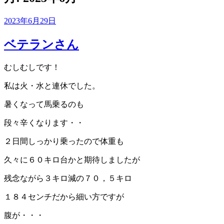
投
2023年6月29日
稿
日:
ベテランさん
むしむしです！
私は火・水と連休でした。
暑くなって馬乗るのも
段々辛くなります・・
２日間しっかり乗ったので体重も
久々に６０キロ台かと期待しましたが
残念ながら３キロ減の７０，５キロ
１８４センチだから細い方ですが
腹が・・・