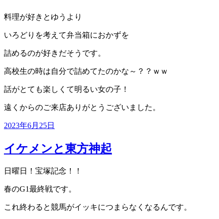
料理が好きとゆうより
いろどりを考えて弁当箱におかずを
詰めるのが好きだそうです。
高校生の時は自分で詰めてたのかな～？？ｗｗ
話がとても楽しくて明るい女の子！
遠くからのご来店ありがとうございました。
投
2023年6月25日
稿
日:
イケメンと東方神起
日曜日！宝塚記念！！
春のG1最終戦です。
これ終わると競馬がイッキにつまらなくなるんです。