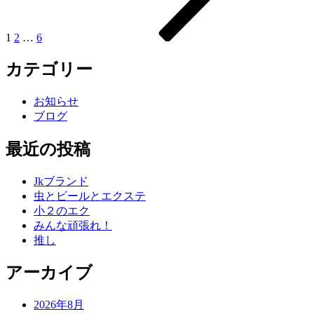
ジ
ペ
ー
1
2
…
6
ジ
カテゴリー
送
り
お知らせ
ブログ
最近の投稿
Jkブランド
虫とビールとエクステ
小２のエク
みんな頑張れ！
推し
アーカイブ
2026年8月