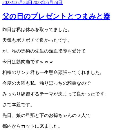
投
2023年6月24日
2023年6月24日
稿
日:
父の日のプレゼントとつまみと器
昨日は私は休みを取ってました。
天気もボチボチで良かったです。
が、私の馬術の先生の熱血指導を受けて
今日は筋肉痛ですｗｗｗ
相棒のサンテ君も一生懸命頑張ってくれました。
今度の火曜も私、独りぼっちの騎乗なので
みっちり練習するテーマが決まって良かったです。
さて本題です。
先日、娘の旦那と下のお孫ちゃんの２人で
都内からカットに来ました。