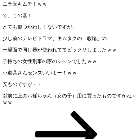
ニラ玉キムチ！ｗｗ
で、この器！
とても似つかわしくないですが、
少し前のテレビドラマ、キムタクの「教場」の
一場面で同じ器が使われててビックリしましたｗｗ
子持ちの女性刑事の家のシーンでしたｗｗ
小道具さんセンスいいよー！ｗｗ
安ものですが・・
以前に上のお孫ちゃん（女の子）用に買ったものですがね～
ｗｗ
ペ
ペ
ペ
次
投
ー
ー
ー
の
稿
ジ
ジ
ジ
ペ
ー
の