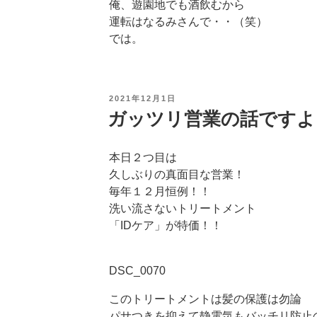
俺、遊園地でも酒飲むから
運転はなるみさんで・・（笑）
では。
投
2021年12月1日
稿
ガッツリ営業の話ですよ
日:
本日２つ目は
久しぶりの真面目な営業！
毎年１２月恒例！！
洗い流さないトリートメント
「IDケア」が特価！！
DSC_0070
このトリートメントは髪の保護は勿論
パサつきを抑えて静電気もバッチリ防止