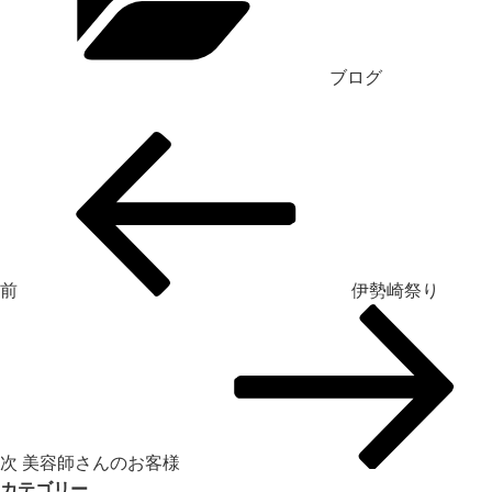
リ
ー
ブログ
投
過
稿
去
ナ
の
ビ
投
ゲ
稿
ー
前
伊勢崎祭り
シ
次
ョ
の
ン
投
稿
次
美容師さんのお客様
カテゴリー