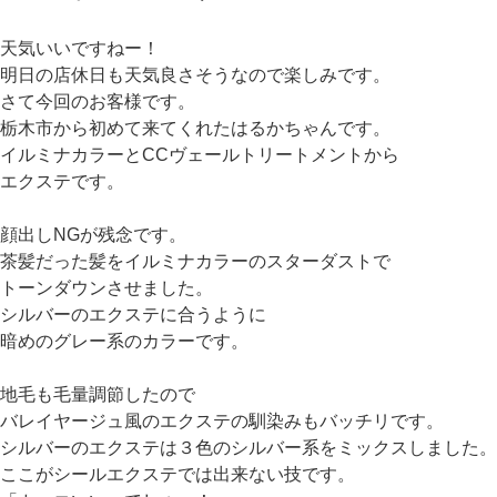
日:
天気いいですねー！
明日の店休日も天気良さそうなので楽しみです。
さて今回のお客様です。
栃木市から初めて来てくれたはるかちゃんです。
イルミナカラーとCCヴェールトリートメントから
エクステです。
顔出しNGが残念です。
茶髪だった髪をイルミナカラーのスターダストで
トーンダウンさせました。
シルバーのエクステに合うように
暗めのグレー系のカラーです。
地毛も毛量調節したので
バレイヤージュ風のエクステの馴染みもバッチリです。
シルバーのエクステは３色のシルバー系をミックスしました。
ここがシールエクステでは出来ない技です。