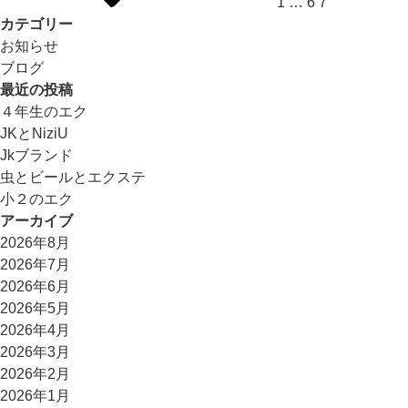
1
…
6
7
送
カテゴリー
り
お知らせ
ブログ
最近の投稿
４年生のエク
JKとNiziU
Jkブランド
虫とビールとエクステ
小２のエク
アーカイブ
2026年8月
2026年7月
2026年6月
2026年5月
2026年4月
2026年3月
2026年2月
2026年1月