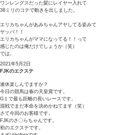
ワンレングスだった髪にレイヤー入れて
38ミリのコテで動きを出しました。
エリカちゃんがあみちゃんアヤしてる姿みて
ヤッバ！！
エリカちゃんがママになってる！！って
感じたのは俺だけでしょうか（笑）
では。
投
2021年5月2日
稿
FJKのエクステ
日:
連休楽しんでますか？
今日の競馬は春の天皇賞です。
G１で最も距離の長いレースです。
混戦でまだ本命を決めかねてます（笑）
さて今回のお客様です。
FJKのさ〇らちゃんです。
初のエクステです。
まずはbeforeです。