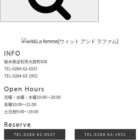
INFO
栃木県足利市大前町838
TEL:0284-62-6537
TEL:0284-63-1952
Open Hours
月曜・水曜・木曜10:00～20:00
金曜10:00〜21:00
土日祝9:00〜19:00
Reserve
TEL:0284-62-6537
TEL:0284-63-1952