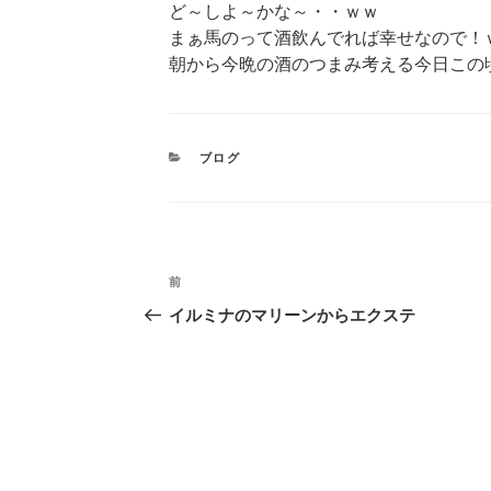
ど～しよ～かな～・・ｗｗ
まぁ馬のって酒飲んでれば幸せなので！
朝から今晩の酒のつまみ考える今日この
カ
ブログ
テ
ゴ
リ
ー
投
過
前
稿
去
イルミナのマリーンからエクステ
の
ナ
投
稿
ビ
ゲ
ー