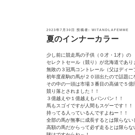
投
2023年7月30日
投稿者:
WITANDLAFEMME
稿
夏のインナーカラー
日:
少し前に競走馬の子供（０才・1才）の
セレクトセール（競り）が北海道であり
無敗の３冠馬コントレール（父はディー
初年度産駒の馬が２０頭出たので話題に
その中の一頭は市場３番目の高値で５億
競り落とされました！！
３億越えや１億越えもバンバン！！
馬もスゴイですが人間もスゲーです！！
持ってる人っているんですよねー！！
全部の馬が無事に成長するとは限らない
高額の馬だからって必ず走るとは限らな
賭けですからね～！