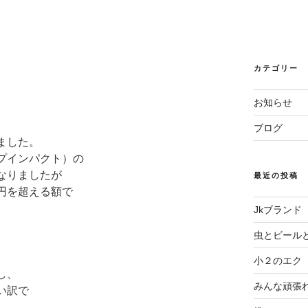
カテゴリー
お知らせ
ブログ
ました。
プインパクト）の
なりましたが
最近の投稿
円を超える額で
Jkブランド
虫とビール
小２のエク
し、
みんな頑張
い訳で