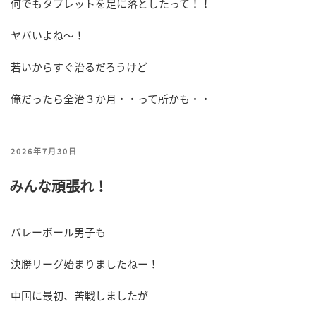
何でもタブレットを足に落としたって！！
ヤバいよね～！
若いからすぐ治るだろうけど
俺だったら全治３か月・・って所かも・・
投
2026年7月30日
稿
みんな頑張れ！
日:
バレーボール男子も
決勝リーグ始まりましたねー！
中国に最初、苦戦しましたが