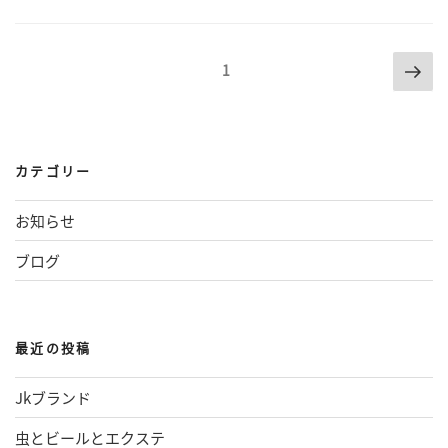
次
投
ページ
1
の
稿
ペ
の
ー
ジ
ペ
カテゴリー
ー
お知らせ
ジ
ブログ
送
り
最近の投稿
Jkブランド
虫とビールとエクステ