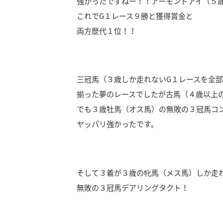
強かったですねー！！アーモンドアイ（５
これでG１レース９勝と獲得賞金と
両方歴代１位！！
三冠馬（３歳しか走れないG１レースを全
揃った夢のレースでしたが古馬（４歳以上
でも３歳牡馬（オス馬）の無敗の３冠馬コ
ヤッパリ強かったです。
そして３着が３歳の牝馬（メス馬）しか走
無敗の３冠馬デアリングタクト！