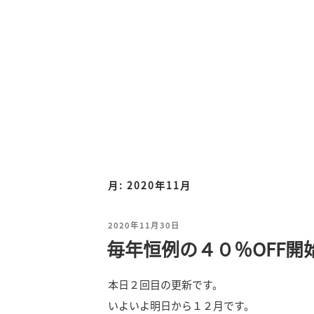
月:
2020年11月
投
2020年11月30日
毎年恒例の４０％OFF開
稿
日:
本日２回目の更新です。
いよいよ明日から１２月です。