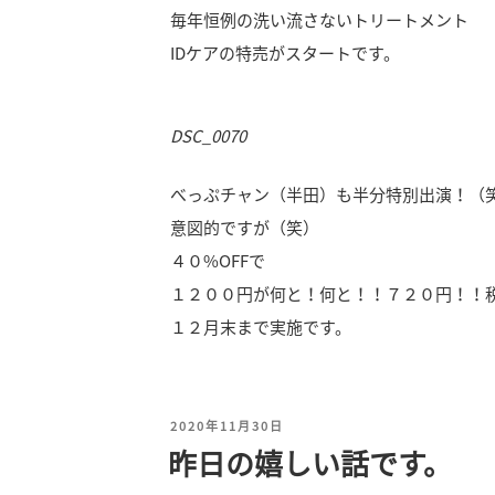
毎年恒例の洗い流さないトリートメント
IDケアの特売がスタートです。
DSC_0070
べっぷチャン（半田）も半分特別出演！（
意図的ですが（笑）
４０%OFFで
１２００円が何と！何と！！７２０円！！
１２月末まで実施です。
投
2020年11月30日
昨日の嬉しい話です。
稿
日: