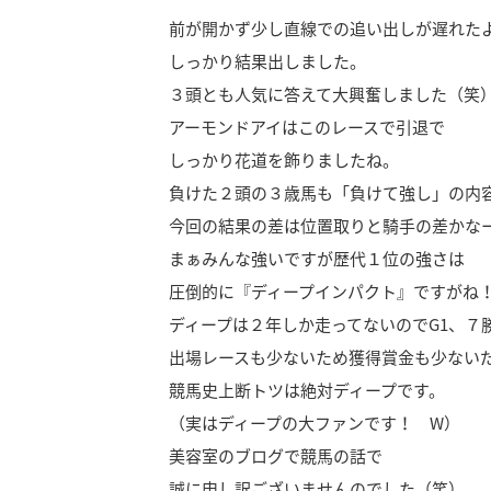
前が開かず少し直線での追い出しが遅れた
しっかり結果出しました。
３頭とも人気に答えて大興奮しました（笑
アーモンドアイはこのレースで引退で
しっかり花道を飾りましたね。
負けた２頭の３歳馬も「負けて強し」の内
今回の結果の差は位置取りと騎手の差かな
まぁみんな強いですが歴代１位の強さは
圧倒的に『ディープインパクト』ですがね
ディープは２年しか走ってないのでG1、７
出場レースも少ないため獲得賞金も少ない
競馬史上断トツは絶対ディープです。
（実はディープの大ファンです！ W）
美容室のブログで競馬の話で
誠に申し訳ございませんのでした（笑）