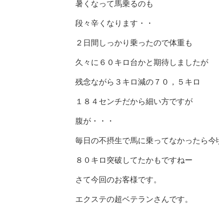
暑くなって馬乗るのも
段々辛くなります・・
２日間しっかり乗ったので体重も
久々に６０キロ台かと期待しましたが
残念ながら３キロ減の７０，５キロ
１８４センチだから細い方ですが
腹が・・・
毎日の不摂生で馬に乗ってなかったら今
８０キロ突破してたかもですねー
さて今回のお客様です。
エクステの超ベテランさんです。