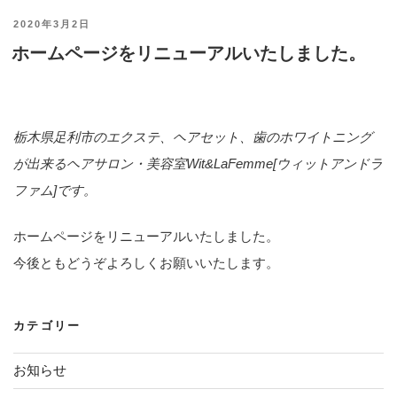
投
2020年3月2日
ホームページをリニューアルいたしました。
稿
日:
栃木県足利市のエクステ、ヘアセット、歯のホワイトニング
が出来るヘアサロン・美容室Wit&LaFemme[ウィットアンドラ
ファム]です。
ホームページをリニューアルいたしました。
今後ともどうぞよろしくお願いいたします。
カテゴリー
お知らせ