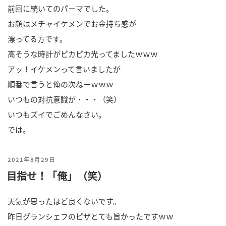
前回に続いてのパーマでした。
お顔はメチャイケメンでお金持ち感が
漂ってる方です。
高そうな時計がピカピカ光ってましたｗｗｗ
アッ！イケメンって言いましたが
順番で言うと俺の次ねーｗｗｗ
いつもの対抗意識が・・・（笑）
いつもズイでごめんなさい。
では。
投
2021年8月29日
目指せ！「俺」（笑）
稿
日:
天気が思ったほど良くないです。
昨日グランシェフのピザとても旨かったですｗｗ