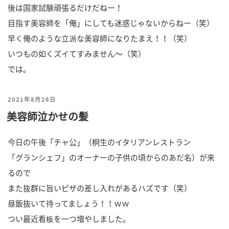
後は国家試験頑張るだけだねー！
目指す美容師を「俺」にしても迷惑じゃないからねー（笑）
早く俺のような立派な美容師になりたまえ！！（笑）
いつもの如くズイてすみません～（笑）
では。
投
2021年8月28日
美容師泣かせの髪
稿
日:
今日の午後「チャ公」（桐生のイタリアンレストラン
「グランシェフ」のオーナーの子供の頃からのあだ名）が来
るので
また抜群に旨いピザの差し入れがあるハズです（笑）
昼飯抜いて待ってましょう！！ｗｗ
つい最近看板を一つ増やしました。