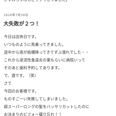
投
2020年7月28日
大失敗が２つ！
稿
日:
今日は店休日です。
いつものように馬乗ってきました。
途中から雨が結構降ってきてずぶ濡れでした・・
これから逆流性食道炎の薬もらいに病院いって
そのあと歯科予約してあります。
で、酒です。（笑）
さて
今回のお客様です。
ものすごーい失敗してしまいました。
超スーパーロングの髪をバッサリカットしたのに
お決まりのビフォー撮り忘れ！！