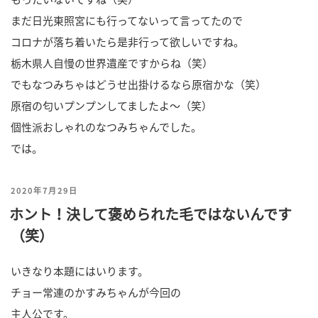
まだ日光東照宮にも行ってないって言ってたので
コロナが落ち着いたら是非行って欲しいですね。
栃木県人自慢の世界遺産ですからね（笑）
でもなつみちゃはどうせ出掛けるなら原宿かな（笑）
原宿の匂いプンプンしてましたよ～（笑）
個性派おしゃれのなつみちゃんでした。
では。
投
2020年7月29日
ホント！決して褒められた毛ではないんです
稿
（笑）
日:
いきなり本題にはいります。
チョー常連のかすみちゃんが今回の
主人公です。