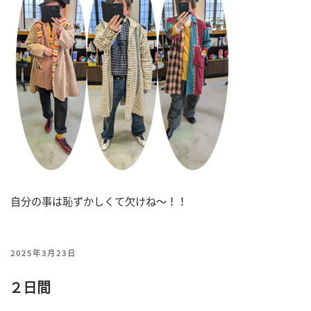
自分の事は恥ずかしくて欠けね～！！
投
2025年3月23日
稿
２日間
日: