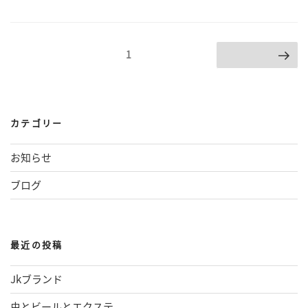
投
ページ
1
次のページ
稿
の
ペ
カテゴリー
ー
お知らせ
ジ
ブログ
送
り
最近の投稿
Jkブランド
虫とビールとエクステ