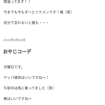
間違ってます！！
今までも今もず～とイケメンです！俺（笑）
自分で言わないと誰も・・・
投
2025年3月24日
稿
おやじコーデ
日:
月曜日です。
ヤッパ連休はいいですね～！
午前中は馬に乗ってました（笑）
春はいいですね～