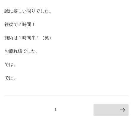
誠に嬉しい限りでした。
往復で７時間！
施術は１時間半！（笑）
お疲れ様でした。
では。
では。
投
ページ
1
次のページ
稿
の