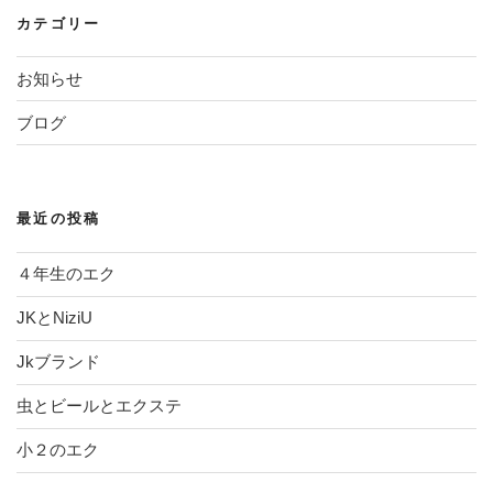
ペ
カテゴリー
ー
お知らせ
ジ
ブログ
送
り
最近の投稿
４年生のエク
JKとNiziU
Jkブランド
虫とビールとエクステ
小２のエク