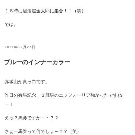
１８時に居酒屋金太郎に集合！！（笑）
では。
投
2021年12月27日
稿
ブルーのインナーカラー
日:
赤城山が真っ白です。
昨日の有馬記念、３歳馬のエフフォーリア強かったですね
ー！
えっ？馬券ですか・・？？
さぁー馬券って何でしょ～？？（笑）