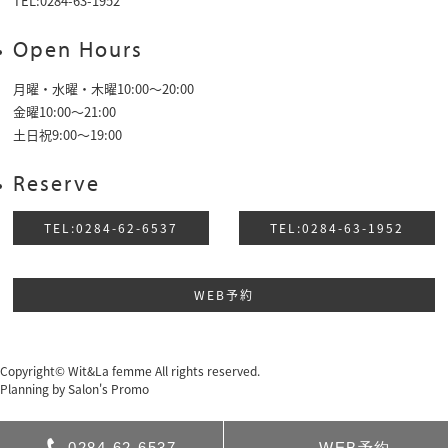
TEL:0284-63-1952
Open Hours
月曜・水曜・木曜10:00～20:00
金曜10:00〜21:00
土日祝9:00〜19:00
Reserve
TEL:0284-62-6537
TEL:0284-63-1952
WEB予約
Copyright© Wit&La femme All rights reserved.
Planning by
Salon's Promo
0284-62-6537
WEB予約