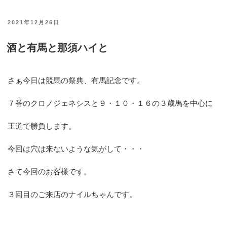
投
2021年12月26日
稿
酒と有馬と那須ハイと
日:
さぁ今日は競馬の祭典、有馬記念です。
７番のクロノジェネシスと９・１０・１６の３歳馬を中心に
王道で勝負します。
今回は穴は来ないような気がして・・・
さて今回のお客様です。
３回目のご来店のナイルちゃんです。