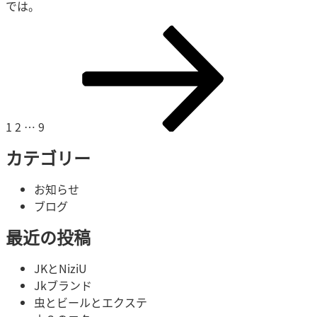
では。
投
ペ
ペ
ペ
次
稿
ー
ー
ー
の
の
ジ
ジ
ジ
ペ
ペ
ー
ー
ジ
ジ
1
2
…
9
送
り
カテゴリー
お知らせ
ブログ
最近の投稿
JKとNiziU
Jkブランド
虫とビールとエクステ