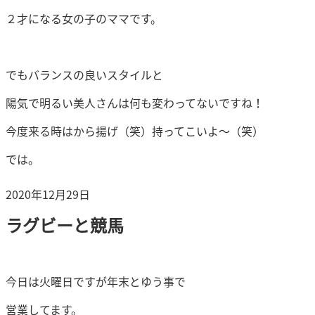
２才になる女の子のママです。
でもバランスの良いスタイルと
陽気で明るい美人さんは何も変わってないですね！
今度来る時はから揚げ（笑）持ってこいよ～（笑）
では。
投
2020年12月29日
稿
ラグビーと競馬
日:
今日は火曜日ですが年末とゆう事で
営業してます。