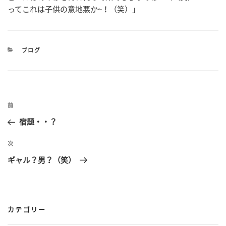
ってこれは子供の意地悪か~！（笑）」
カ
ブログ
テ
ゴ
リ
ー
投
過
前
稿
去
宿題・・？
の
ナ
投
次
次
ビ
稿
の
ギャル？男？（笑）
ゲ
投
稿
ー
シ
カテゴリー
ョ